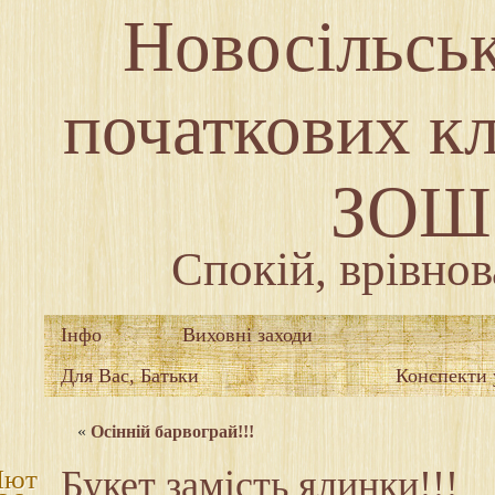
Новосільськ
початкових кл
ЗОШ І
Спокій, врівнов
Інфо
Виховні заходи
Для Вас, Батьки
Конспекти 
«
Осінній барвограй!!!
Букет замість ялинки!!!
Лют