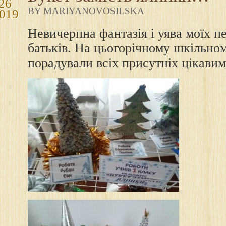
26
BY MARIYANOVOSILSKA
019
Невичерпна фантазія і уява моїх п
батьків. На цьогорічному шкільно
порадували всіх присутніх цікави