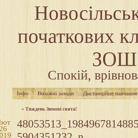
Новосільськ
початкових кл
ЗОШ І
Спокій, врівнов
Інфо
Виховні заходи
Дистанційне навчання
«
Тиждень Зимові свята!
48053513_198496781488
Лют
26
5904351232_n
019