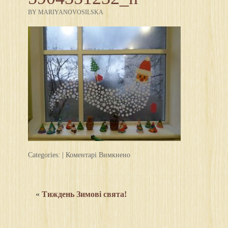
BY MARIYANOVOSILSKA
до
Categories: |
Коментарі Вимкнено
48053513_1984967814885068_6
«
Тиждень Зимові свята!