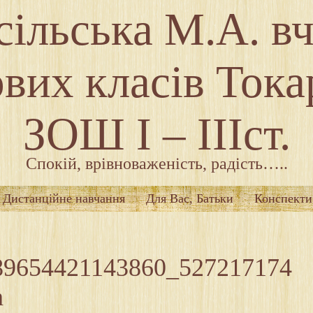
ільська М.А. в
вих класів Тока
ЗОШ І – ІІІст.
Спокій, врівноваженість, радість…..
Дистанційне навчання
Для Вас, Батьки
Конспекти
89654421143860_527217174
n