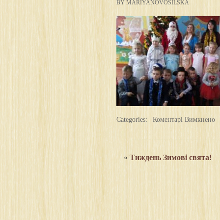
BY MARIYANOVOSILSKA
д
Categories: |
Коментарі Вимкнено
5
«
Тиждень Зимові свята!