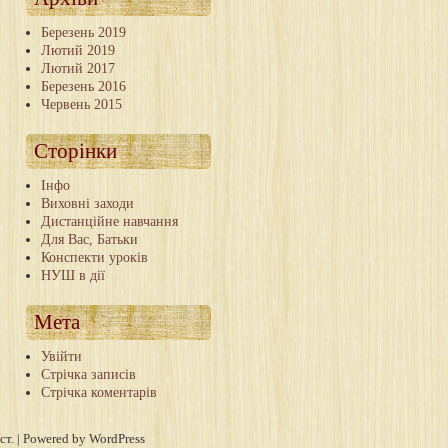
Березень 2019
Лютий 2019
Лютий 2017
Березень 2016
Червень 2015
Сторінки
Інфо
Виховні заходи
Дистанційне навчання
Для Вас, Батьки
Конспекти уроків
НУШ в дії
Мета
Увійти
Стрічка записів
Стрічка коментарів
ст. | Powered by WordPress