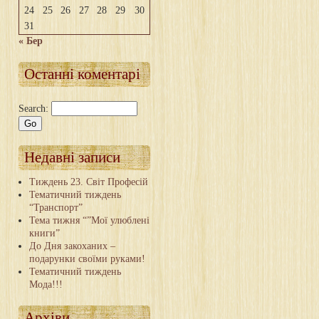
24
25
26
27
28
29
30
31
« Бер
Останні коментарі
Search:
Недавні записи
Тиждень 23. Світ Професій
Тематичний тиждень
“Транспорт”
Тема тижня “”Мої улюблені
книги”
До Дня закоханих –
подарунки своїми руками!
Тематичний тиждень
Мода!!!
Архіви