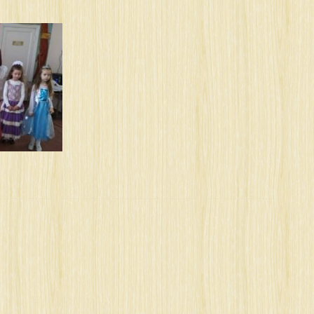
о
2665244_1889654421143860_5272171741383229440_n