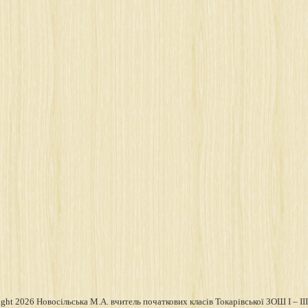
ght 2026 Новосільська М.А. вчитель початкових класів Токарівської ЗОШ І – ІІІ