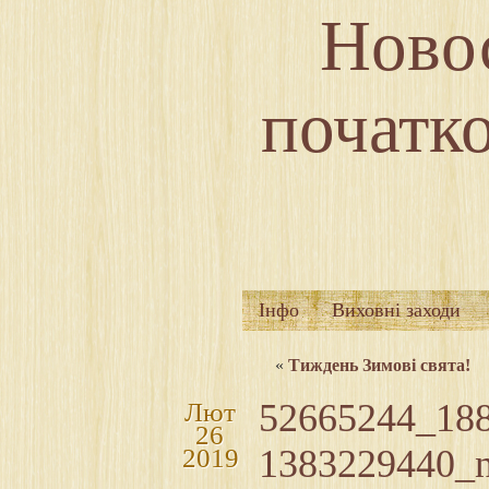
Новос
початко
Інфо
Виховні заходи
«
Тиждень Зимові свята!
52665244_18
Лют
26
1383229440_
2019