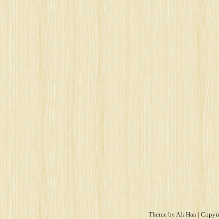
Theme by
Ali Han
| Copyri