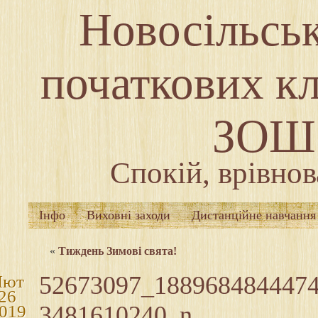
Новосільськ
початкових кл
ЗОШ І
Спокій, врівнов
Інфо
Виховні заходи
Дистанційне навчання
«
Тиждень Зимові свята!
52673097_188968484447
Лют
26
3481610240_n
019