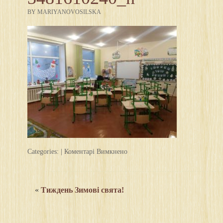
BY MARIYANOVOSILSKA
до
Categories: |
Коментарі Вимкнено
52673097_1889684844474151_3
«
Тиждень Зимові свята!